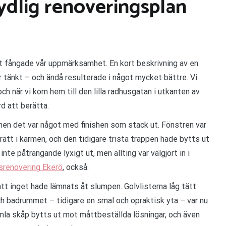
ydlig renoveringsplan
st fångade vår uppmärksamhet. En kort beskrivning av en
 tänkt – och ändå resulterade i något mycket bättre. Vi
h när vi kom hem till den lilla radhusgatan i utkanten av
rd att berätta.
men det var något med finishen som stack ut. Fönstren var
ätt i karmen, och den tidigare trista trappen hade bytts ut
nte påträngande lyxigt ut, men allting var välgjort in i
renovering Ekerö
, också.
tt inget hade lämnats åt slumpen. Golvlisterna låg tätt
h badrummet – tidigare en smal och opraktisk yta – var nu
amla skåp bytts ut mot måttbeställda lösningar, och även