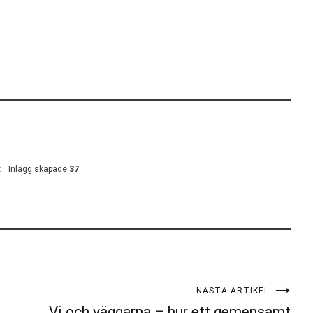
z
Inlägg skapade
37
NÄSTA ARTIKEL
Vi och väggarna – hur ett gemensamt