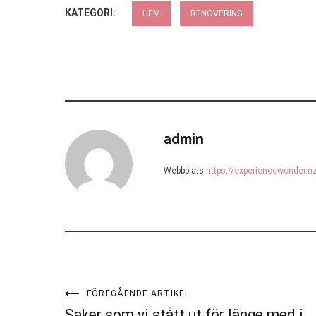
KATEGORI:
HEM
RENOVERING
admin
Webbplats
https://experiencewonder.n
Inläggsnavigering
FÖREGÅENDE ARTIKEL
Saker som vi stått ut för länge med i