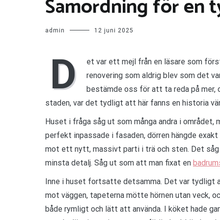
Samordning för en t
admin
12 juni 2025
D
et var ett mejl från en läsare som för
renovering som aldrig blev som det var
bestämde oss för att ta reda på mer, oc
staden, var det tydligt att här fanns en historia vä
Huset i fråga såg ut som många andra i området, 
perfekt inpassade i fasaden, dörren hängde exakt r
mot ett nytt, massivt parti i trä och sten. Det såg i
minsta detalj. Såg ut som att man fixat en
badrums
Inne i huset fortsatte detsamma. Det var tydligt a
mot väggen, tapeterna mötte hörnen utan veck, oc
både rymligt och lätt att använda. I köket hade g