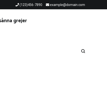
(123)456-7890
example@domain.com
sånna grejer