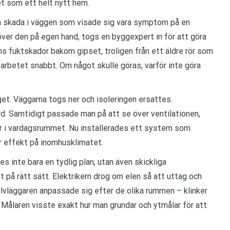
et som ett helt nytt hem.
ten skada i väggen som visade sig vara symptom på en
 över den på egen hand, togs en byggexpert in för att göra
s fuktskador bakom gipset, troligen från ett äldre rör som
s arbetet snabbt. Om något skulle göras, varför inte göra
get. Väggarna togs ner och isoleringen ersattes.
. Samtidigt passade man på att se över ventilationen,
ler i vardagsrummet. Nu installerades ett system som
r effekt på inomhusklimatet.
s inte bara en tydlig plan, utan även skickliga
å rätt sätt. Elektrikern drog om elen så att uttag och
lvläggaren anpassade sig efter de olika rummen – klinker
 Målaren visste exakt hur man grundar och ytmålar för att