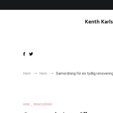
Hoppa
till
innehåll
Kenth Karls
Hem
Hem
Samordning för en tydlig renoverin
HEM
,
RENOVERING