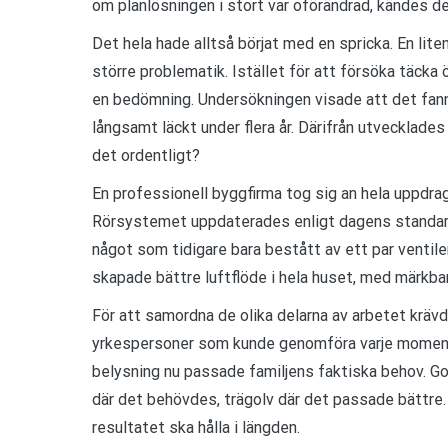
om planlösningen i stort var oförändrad, kändes d
Det hela hade alltså börjat med en spricka. En li
större problematik. Istället för att försöka täcka
en bedömning. Undersökningen visade att det fann
långsamt läckt under flera år. Därifrån utvecklade
det ordentligt?
En professionell byggfirma tog sig an hela uppdra
Rörsystemet uppdaterades enligt dagens standard
något som tidigare bara bestått av ett par venti
skapade bättre luftflöde i hela huset, med märkba
För att samordna de olika delarna av arbetet krävde
yrkespersoner som kunde genomföra varje moment p
belysning nu passade familjens faktiska behov. Go
där det behövdes, trägolv där det passade bättre.
resultatet ska hålla i längden.