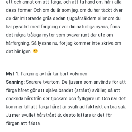
ett och annat om att färga, och att ta hand om, hår i alla
dess former. Och om du är som jag, om du har täckt över
de där irriterande gråa sedan tjugoårsåldern eller om du
har pysslat med färgning över din naturliga nyans, finns
det några tråkiga myter som svävar runt där ute om
hårfärgning. Så lyssna nu, för jag kommer inte skriva om
det här igen.
Myt 1:
Färgning av hår tar bort volymen
Sanning:
Snarare tvärtom. De ljusare som används för att
färga håret gör att själva bandet (strået) sväller, så att
enskilda hårstrån ser tjockare och fylligare ut. Och när det
kommer till att färga håret är svullnad faktiskt en bra sak.
Ju mer svullet hårstrået är, desto lättare är det för
färgen att fästa.