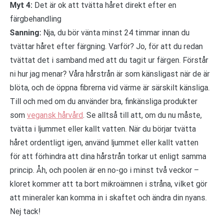
Myt 4:
Det är ok att tvätta håret direkt efter en
färgbehandling
Sanning:
Nja, du bör vänta minst 24 timmar innan du
tvättar håret efter färgning. Varför? Jo, för att du redan
tvättat det i samband med att du tagit ur färgen. Förstår
ni hur jag menar? Våra hårstrån är som känsligast när de är
blöta, och de öppna fibrerna vid värme är särskilt känsliga.
Till och med om du använder bra, finkänsliga produkter
som
vegansk hårvård
. Se alltså till att, om du nu måste,
tvätta i ljummet eller kallt vatten. När du börjar tvätta
håret ordentligt igen, använd ljummet eller kallt vatten
för att förhindra att dina hårstrån torkar ut enligt samma
princip. Åh, och poolen är en no-go i minst två veckor –
kloret kommer att ta bort mikroämnen i stråna, vilket gör
att mineraler kan komma in i skaftet och ändra din nyans.
Nej tack!