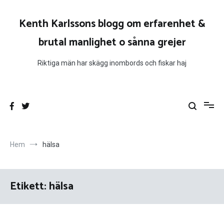
Hoppa
till
Kenth Karlssons blogg om erfarenhet &
innehåll
brutal manlighet o sånna grejer
Riktiga män har skägg inombords och fiskar haj
Hem
hälsa
Etikett:
hälsa