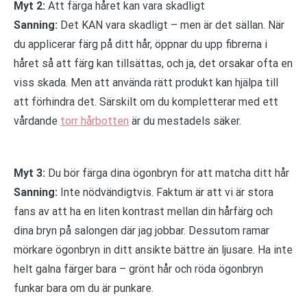
Myt 2:
Att färga håret kan vara skadligt
Sanning:
Det KAN vara skadligt – men är det sällan. När
du applicerar färg på ditt hår, öppnar du upp fibrerna i
håret så att färg kan tillsättas, och ja, det orsakar ofta en
viss skada. Men att använda rätt produkt kan hjälpa till
att förhindra det. Särskilt om du kompletterar med ett
vårdande
torr hårbotten
är du mestadels säker.
Myt 3:
Du bör färga dina ögonbryn för att matcha ditt hår
Sanning:
Inte nödvändigtvis. Faktum är att vi är stora
fans av att ha en liten kontrast mellan din hårfärg och
dina bryn på salongen där jag jobbar. Dessutom ramar
mörkare ögonbryn in ditt ansikte bättre än ljusare. Ha inte
helt galna färger bara – grönt hår och röda ögonbryn
funkar bara om du är punkare.